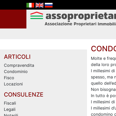
CONDO
ARTICOLI
Molte e frequ
della loro pr
Compravendita
I millesimi d
Condominio
spesso, ma n
Fisco
quello dell’
Locazioni
Non bisogna 
CONSULENZE
In tutto è pos
I millesimi d
Fiscali
I millesimi d
Legali
condomino ch
Notarili