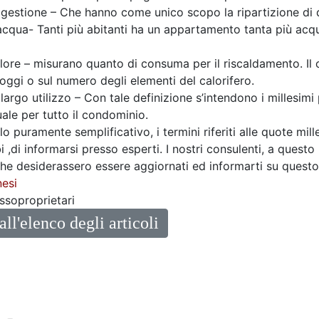
di gestione – Che hanno come unico scopo la ripartizione di
d’acqua- Tanti più abitanti ha un appartamento tanta più ac
alore – misurano quanto di consuma per il riscaldamento. Il c
loggi o sul numero degli elementi del calorifero.
i largo utilizzo – Con tale definizione s’intendono i millesimi 
ale per tutto il condominio.
olo puramente semplificativo, i termini riferiti alle quote mil
 ,di informarsi presso esperti. I nostri consulenti, a questo 
che desiderassero essere aggiornati ed informarti su quest
esi
ssoproprietari
all'elenco degli articoli