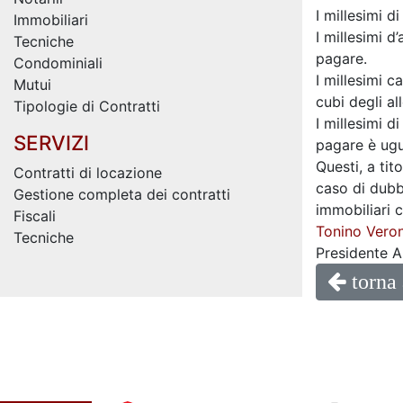
I millesimi 
Immobiliari
I millesimi 
Tecniche
pagare.
Condominiali
I millesimi c
Mutui
cubi degli al
Tipologie di Contratti
I millesimi d
SERVIZI
pagare è ugu
Questi, a tit
Contratti di locazione
caso di dubbi
Gestione completa dei contratti
immobiliari 
Fiscali
Tonino Veron
Tecniche
Presidente A
torna 