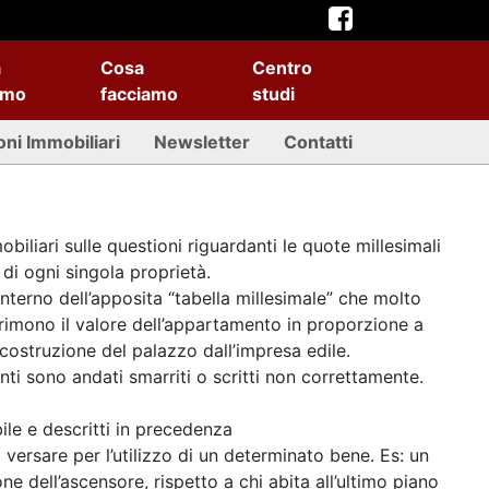
a
Cosa
Centro
amo
facciamo
studi
oni Immobiliari
Newsletter
Contatti
iliari sulle questioni riguardanti le quote millesimali
di ogni singola proprietà.
interno dell’apposita “tabella millesimale” che molto
rimono il valore
dell’appartamento in proporzione a
costruzione del palazzo dall’impresa edile.
i sono andati smarriti o scritti non correttamente.
bile e descritti in precedenza
versare per l’utilizzo di un determinato bene. Es: un
dell’ascensore, rispetto a chi abita all’ultimo piano