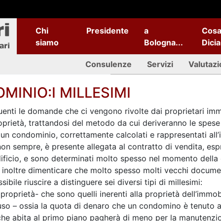
Chi
Presidente
a
Cos
siamo
Bologna...
Dici
Consulenze
Servizi
Valutazi
MINIO:I MILLESIMI
enti le domande che ci vengono rivolte dai proprietari immob
oprietà, trattandosi del metodo da cui deriveranno le spese 
i un condominio, correttamente calcolati e rappresentati all’
on sempre, è presente allegata al contratto di vendita, esp
edificio, e sono determinati molto spesso nel momento della 
inoltre dimenticare che molto spesso molti vecchi document
sibile riuscire a distinguere sei diversi tipi di millesimi:
i proprietà- che sono quelli inerenti alla proprietà dell’immo
’uso – ossia la quota di denaro che un condomino è tenuto a 
e abita al primo piano pagherà di meno per la manutenzione 