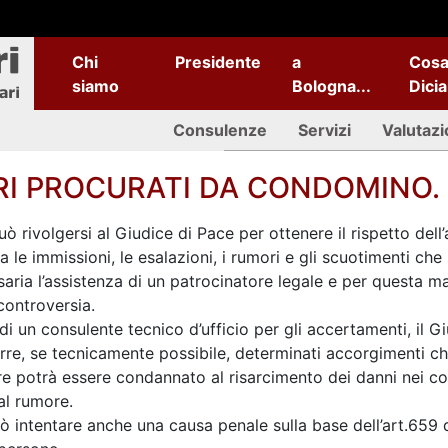
Chi
Presidente
a
Cos
siamo
Bologna...
Dici
Consulenze
Servizi
Valutazi
I PROCURATI DA CONDOMINO.
può rivolgersi al Giudice di Pace per ottenere il rispetto del
ta le immissioni, le esalazioni, i rumori e gli scuotimenti che 
ria l’assistenza di un patrocinatore legale e per questa mat
controversia.
i un consulente tecnico d’ufficio per gli accertamenti, il G
re, se tecnicamente possibile, determinati accorgimenti che
ore potrà essere condannato al risarcimento dei danni nei co
al rumore.
ò intentare anche una causa penale sulla base dell’art.659 d