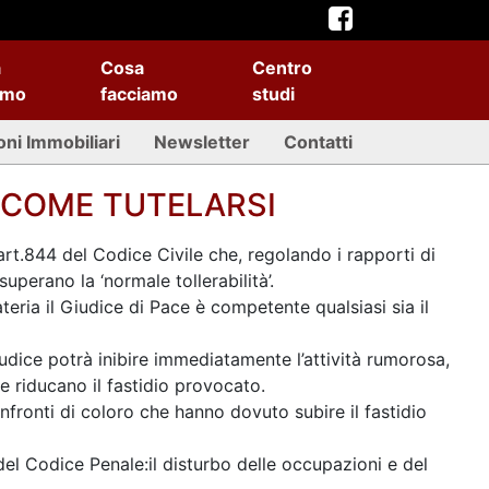
a
Cosa
Centro
amo
facciamo
studi
oni Immobiliari
Newsletter
Contatti
 COME TUTELARSI
l’art.844 del Codice Civile che, regolando i rapporti di
superano la ‘normale tollerabilità’.
eria il Giudice di Pace è competente qualsiasi sia il
iudice potrà inibire immediatamente l’attività rumorosa,
 riducano il fastidio provocato.
nfronti di coloro che hanno dovuto subire il fastidio
el Codice Penale:il disturbo delle occupazioni e del