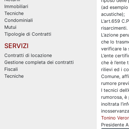
riposo delle
Immobiliari
(ad esempio 
Tecniche
acustiche);
Condominiali
L’art.659 C.P
Mutui
risarcimenti.
Tipologie di Contratti
L’azione pena
che lo trasm
SERVIZI
verificare la
Contratti di locazione
L’ente certifi
Gestione completa dei contratti
che è l’ente 
Fiscali
rilievi ed i 
Tecniche
Comune, affin
rumore previs
I tecnici del
rumorosa, è 
inoltrata l’i
inosservanza
Tonino Veron
Presidente A