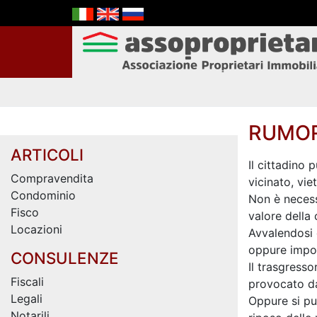
RUMOR
ARTICOLI
Il cittadino 
Compravendita
vicinato, vie
Condominio
Non è necessa
Fisco
valore della 
Locazioni
Avvalendosi d
oppure impor
CONSULENZE
Il trasgress
Fiscali
provocato d
Legali
Oppure si pu
Notarili