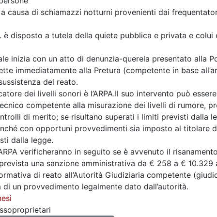
 persone
a causa di schiamazzi notturni provenienti dai frequentatori
. è disposto a tutela della quiete pubblica e privata e colu
le inizia con un atto di denunzia-querela presentato alla Pol
ette immediatamente alla Pretura (competente in base all’ar
 sussistenza del reato.
catore dei livelli sonori è l’
ARPA.Il
suo intervento può essere r
tecnico competente alla misurazione dei livelli di rumore, p
controlli di merito; se risultano superati i limiti previsti dall
ché con opportuni provvedimenti sia imposto al titolare dell
ti dalla legge.
l’ARPA verificheranno in seguito se è avvenuto il risanamento 
prevista una sanzione amministrativa da € 258 a € 10.329 ai
nformativa di reato all’Autorità Giudiziaria competente (giudi
 di un provvedimento legalmente dato dall’autorità.
esi
ssoproprietari