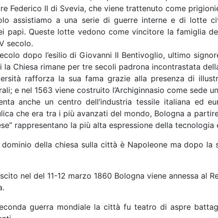
re Federico II di Svevia, che viene trattenuto come prigionie
lo assistiamo a una serie di guerre interne e di lotte civ
i papi. Queste lotte vedono come vincitore la famiglia dei
XV secolo.
ecolo dopo l’esilio di Giovanni II Bentivoglio, ultimo signo
ui la Chiesa rimane per tre secoli padrona incontrastata della
versità rafforza la sua fama grazie alla presenza di illust
rali; e nel 1563 viene costruito l’Archiginnasio come sede u
nta anche un centro dell’industria tessile italiana ed 
lica che era tra i più avanzati del mondo, Bologna a partire 
ese” rappresentano la più alta espressione della tecnologia 
 dominio della chiesa sulla città è Napoleone ma dopo la 
iscito nel del 11-12 marzo 1860 Bologna viene annessa al R
a.
econda guerra mondiale la città fu teatro di aspre battagl