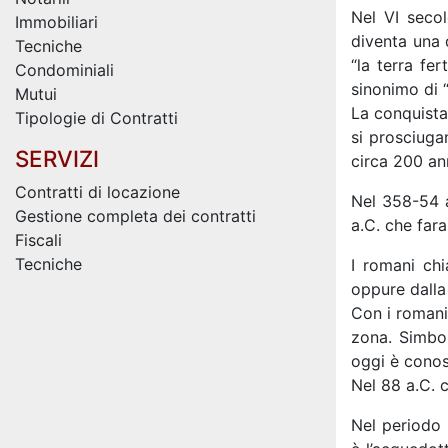
Nel VI secol
Immobiliari
diventa una 
Tecniche
“la terra fe
Condominiali
sinonimo di 
Mutui
La conquista 
Tipologie di Contratti
si prosciuga
SERVIZI
circa 200 an
Contratti di locazione
Nel 358-54 a
Gestione completa dei contratti
a.C. che far
Fiscali
Tecniche
I romani chi
oppure dalla 
Con i romani
zona. Simbol
oggi è conos
Nel 88 a.C. c
Nel periodo 