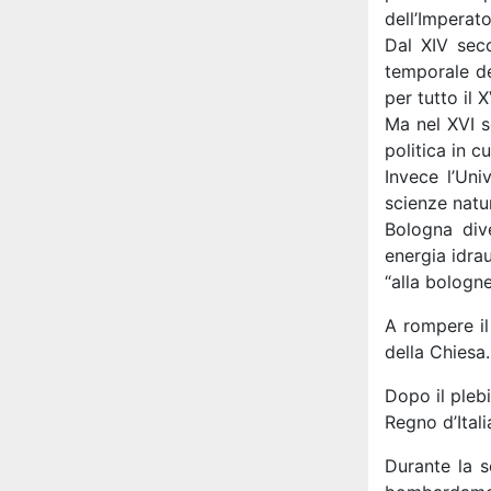
dell’Imperato
Dal XIV seco
temporale de
per tutto il 
Ma nel XVI s
politica in c
Invece l’Uni
scienze natu
Bologna dive
energia idrau
“alla bologn
A rompere il
della Chiesa.
Dopo il pleb
Regno d’Itali
Durante la s