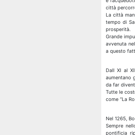
è l’acquedot
città percor
La città mant
tempo di San
prosperità.
Grande impul
avvenuta nel
a questo fatt
Dall XI al X
aumentano gl
da far diven
Tutte le cost
come “La Ros
Nel 1265, Bo
Sempre nello
pontificia r