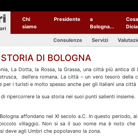
Chi
Presidente
a
Cos
siamo
Bologna...
Dici
Consulenze
Servizi
Valutazi
 STORIA DI BOLOGNA
onia, La Dotta, la Rossa, la Grassa, una città più antica d
à etrusca, dell’era romana. La città – un vero tesoro della 
e per i turisti e molto spesso anche per gli italiani una citt
i ripercorrere la sua storia nei suoi punti salienti insieme.
 Bologna affondano nel XI secolo a.C. In questo periodo, ai 
iccolo villaggio. Non si sa il suo nome ma è noto che l’
si deve agli Umbri che popolavano la zona.