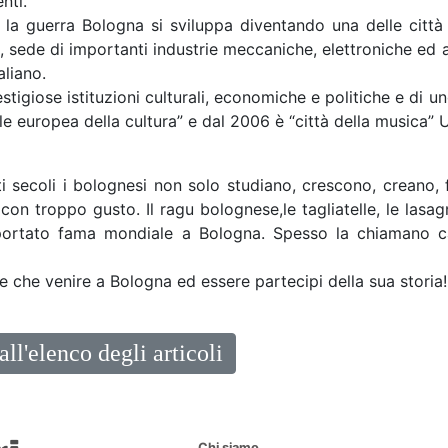
nti.
la guerra Bologna si sviluppa diventando una delle città p
 sede di importanti industrie meccaniche, elettroniche ed 
aliano.
stigiose istituzioni culturali, economiche e politiche e di un
ale europea della cultura” e dal 2006 è “città della musica
sti secoli i bolognesi non solo studiano, crescono, crean
con troppo gusto. Il ragu bolognese,le tagliatelle, le lasagne
ortato fama mondiale a Bologna. Spesso la chiamano capi
e che venire a Bologna ed essere partecipi della sua storia!
all'elenco degli articoli
Chi siamo