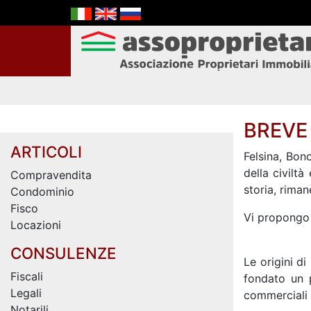
BREVE
ARTICOLI
Felsina, Bon
della civilt
Compravendita
storia, riman
Condominio
Fisco
Vi propongo d
Locazioni
CONSULENZE
Le origini di
Fiscali
fondato un p
Legali
commerciali 
Notarili