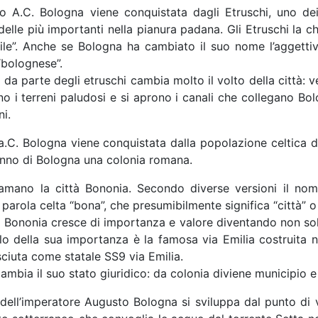
o A.C. Bologna viene conquistata dagli Etruschi, uno dei p
delle più importanti nella pianura padana. Gli Etruschi la 
rtile”. Anche se Bologna ha cambiato il suo nome l’aggett
“bolognese”.
da parte degli etruschi cambia molto il volto della città: ve
no i terreni paludosi e si aprono i canali che collegano B
ni.
.C. Bologna viene conquistata dalla popolazione celtica de
anno di Bologna una colonia romana.
amano la città Bononia. Secondo diverse versioni il nom
parola celta “bona”, che presumibilmente significa “città” o 
 Bononia cresce di importanza e valore diventando non sol
o della sua importanza è la famosa via Emilia costruita n
ciuta come statale SS9 via Emilia.
ambia il suo stato giuridico: da colonia diviene municipio e
dell’imperatore Augusto Bologna si sviluppa dal punto di v