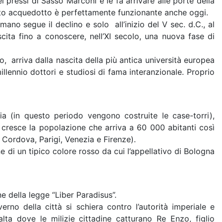
 pressi di Sasso Marconi e le fa arrivare alle porte della
esto acquedotto è perfettamente funzionante anche oggi.
mano segue il declino e solo all’inizio del V sec. d.C., al
cita fino a conoscere, nell’XI secolo, una nuova fase di
, arriva dalla nascita della più antica università europea
lennio dottori e studiosi di fama interanzionale. Proprio
ia (in questo periodo vengono costruite le case-torri),
, cresce la popolazione che arriva a 60 000 abitanti così
Cordova, Parigi, Venezia e Firenze).
e di un tipico colore rosso da cui l’appellativo di Bologna
e della legge “Liber Paradisus”.
no della città si schiera contro l’autorità imperiale e
alta dove le milizie cittadine catturano Re Enzo, figlio