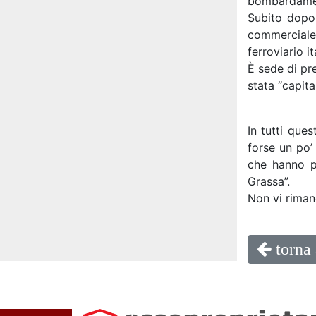
bombardame
Subito dopo 
commerciale,
ferroviario it
È sede di pre
stata “capit
In tutti que
forse un po’ 
che hanno p
Grassa”.
Non vi riman
torna 