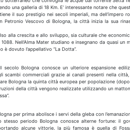
to sotterraneo che convoglia le acque dal torrente Setta nei
rendo una galleria di 18 Km. E’ interessante notare che qu
iene il suo prestigio nei secoli imperiali, ma dell’impero ro
 Petronio Vescovo di Bologna, la città inizia la sua rinas
so alla crescita e allo sviluppo, sia culturale che economico
 1088. Nell’Alma Mater studiano e insegnano da quasi un mil
o è dovuto l’appellativo “La Dotta”.
III secolo Bologna conosce un ulteriore espansione ediliz
i scambi commerciali grazie ai canali presenti nella città
tare Bologna la quinta città europea per popolazione (dopo 
ruzioni della città vengono realizzate utilizzando un matton
sa”.
logna per prima abolisce i servi della gleba con l’emanazion
 stesso periodo Bologna conosce alterne fortune: il gover
iportando alcune vittorie, la più famosa è quella di Foss