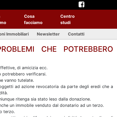
a
Cosa
Centro
amo
facciamo
studi
oni Immobiliari
Newsletter
Contatti
PROBLEMI CHE POTREBBERO
fettive, di amicizia ecc.
 potrebbero verificarsi.
he vanno tutelate.
oggetti ad azione revocatoria da parte degli eredi che a
ità.
unque ritenga sia stato leso dalla donazione.
 anche un immobile venduto dal donatario ad un terzo.
o terzo.