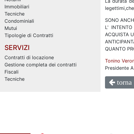
La durata de
Immobiliari
legettimi,ch
Tecniche
SONO ANCHE
Condominiali
L' INTENT
Mutui
ACQUISTA U
Tipologie di Contratti
ANTICIPAN
SERVIZI
QUANTO PR
Contratti di locazione
Tonino Veron
Gestione completa dei contratti
Presidente A
Fiscali
Tecniche
torna 