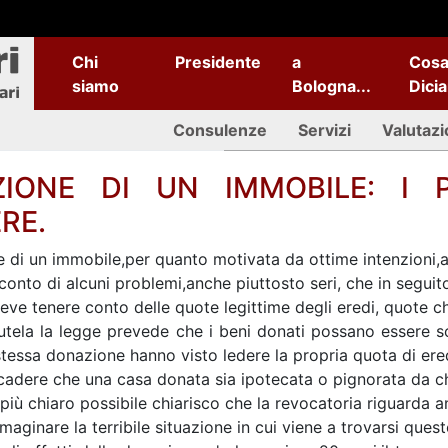
Chi
Presidente
a
Cos
siamo
Bologna...
Dici
Consulenze
Servizi
Valutazi
IONE DI UN IMMOBILE: I 
RE.
 di un immobile,per quanto motivata da ottime intenzioni,af
onto di alcuni problemi,anche piuttosto seri, che in seguito
deve tenere conto delle quote legittime degli eredi, quote c
utela la legge prevede che i beni donati possano essere s
stessa donazione hanno visto ledere la propria quota di ered
adere che una casa donata sia ipotecata o pignorata da chi
l più chiaro possibile chiarisco che la revocatoria riguarda
ginare la terribile situazione in cui viene a trovarsi quest