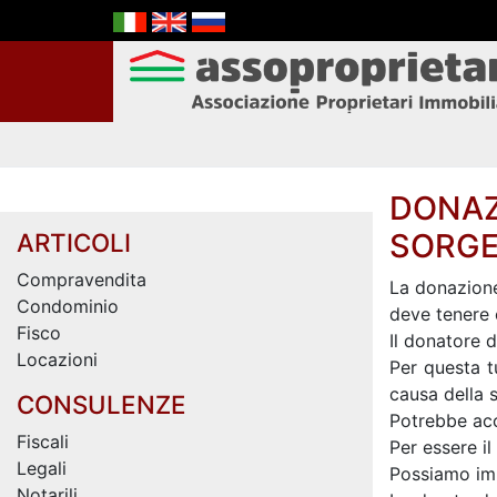
DONAZ
SORGE
ARTICOLI
Compravendita
La donazione
Condominio
deve tenere c
Fisco
Il donatore 
Locazioni
Per questa t
causa della 
CONSULENZE
Potrebbe acc
Fiscali
Per essere i
Legali
Possiamo imma
Notarili