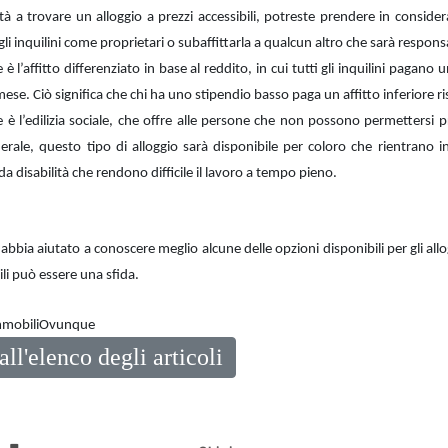
ltà a trovare un alloggio a prezzi accessibili, potreste prendere in consideraz
li inquilini come proprietari o subaffittarla a qualcun altro che sarà responsa
è l’affitto differenziato in base al reddito, in cui tutti gli inquilini pagano
se. Ciò significa che chi ha uno stipendio basso paga un affitto inferiore ris
 è l’edilizia sociale, che offre alle persone che non possono permettersi prop
rale, questo tipo di alloggio sarà disponibile per coloro che rientrano in
da disabilità che rendono difficile il lavoro a tempo pieno.
abbia aiutato a conoscere meglio alcune delle opzioni disponibili per gli allo
ili può essere una sfida.
ImmobiliOvunque
all'elenco degli articoli