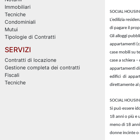
Immobiliari
SOCIAL HOUSING
Tecniche
L’edilizia resid
Condominiali
di pagare il prop
Mutui
Tipologie di Contratti
Gli alloggi pubb
appartamenti (co
SERVIZI
case mobili su te
Contratti di locazione
case a schiera –
Gestione completa dei contratti
appartamenti di 
Fiscali
edifici di appa
Tecniche
direttamente al 
SOCIAL HOUSING
Si può essere ido
18 anni o più e 
meno di 18 anni
donne incinte o