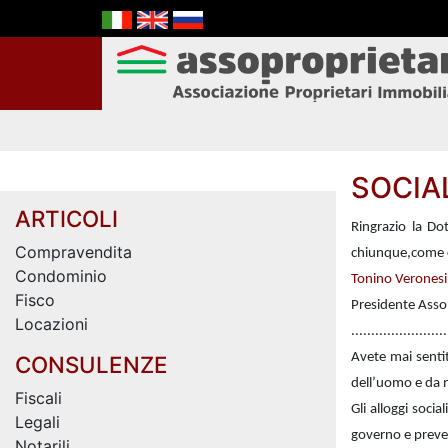
SOCIA
ARTICOLI
Ringrazio la Do
Compravendita
chiunque,come da
Condominio
Tonino Veronesi
Fisco
Presidente Asso
Locazioni
........................
Avete mai sentit
CONSULENZE
dell’uomo e da n
Fiscali
Gli alloggi socia
Legali
governo e preved
Notarili