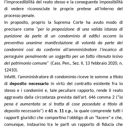
l’improcedibilità del reato stesso e la conseguente impossibilità
di vedere riconosciute le proprie pretese all’interno del
processo penale.
In proposito, proprio la Suprema Corte ha avuto modo di
precisare come
“per la proposizione di una valida istanza di
punizione da parte di un condominio di edifici occorre la
preventiva unanime manifestazione di volontà da parte dei
condomini così da conferire all’amministratore l’incarico di
perseguire penalmente un soggetto per un fatto ritenuto lesivo
del patrimonio comune”
(Cass. Pen., Sez. II, 13 febbraio 2020, n.
12410).
Infatti, l’amministratore di condominio riceve le somme a titolo
di
deposito necessario
in virtù del contratto esistente fra lo
stesso e i condomini e, tale peculiare rapporto, rende il reato
aggravato dalla circostanza prevista dall’art. 646 comma 2 (“
la
pena è aumentata se si tratta di cose possedute a titolo di
deposito necessario”
) e
61 n. 11 c.p
., la quale comprende tutti i
rapporti giuridici che comportino l'obbligo di un "facere" e che,
comunque, instaurino tra le parti un rapporto di fiducia che