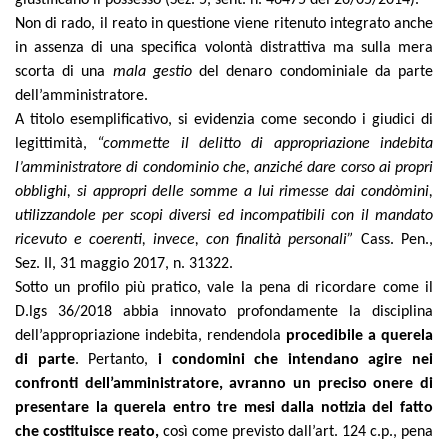
giustificano il possesso (Sez. 5, sent. n. 46475 del 26/05/2014).
Non di rado, il reato in questione viene ritenuto integrato anche
in assenza di una specifica volontà distrattiva ma sulla mera
scorta di una
mala gestio
del denaro condominiale da parte
dell’amministratore.
A titolo esemplificativo, si evidenzia come secondo i giudici di
legittimità,
“commette il delitto di appropriazione indebita
l’amministratore di condominio che, anziché dare corso ai propri
obblighi, si appropri delle somme a lui rimesse dai condòmini,
utilizzandole per scopi diversi ed incompatibili con il mandato
ricevuto e coerenti, invece, con finalità personali”
Cass. Pen.,
Sez. II, 31 maggio 2017, n. 31322.
Sotto un profilo più pratico, vale la pena di ricordare come il
D.lgs 36/2018 abbia innovato profondamente la disciplina
dell’appropriazione indebita, rendendola
procedibile a querela
di parte
. Pertanto,
i condomini che intendano agire nei
confronti dell’amministratore, avranno un preciso onere di
presentare la querela entro tre mesi dalla notizia del fatto
che costituisce reato,
così come previsto dall’art. 124 c.p., pena