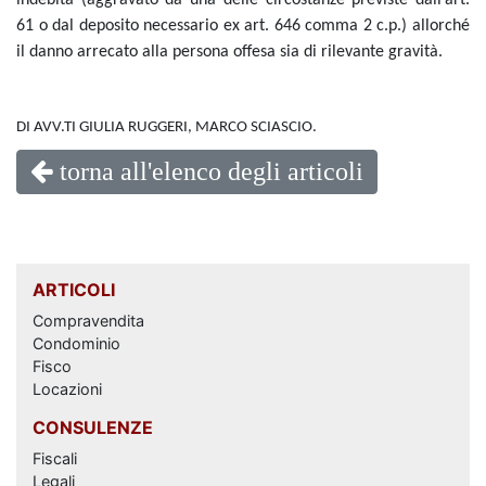
indebita (aggravato da una delle circostanze previste dall’art.
61 o dal deposito necessario ex art. 646 comma 2 c.p.) allorché
il danno arrecato alla persona offesa sia di rilevante gravità.
DI AVV.TI GIULIA RUGGERI, MARCO SCIASCIO.
torna all'elenco degli articoli
ARTICOLI
Compravendita
Condominio
Fisco
Locazioni
CONSULENZE
Fiscali
Legali