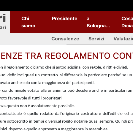
Chi
Presidente
a
Cos
siamo
Bologna...
Dici
Consulenze
Servizi
Valutazi
RENZE TRA REGOLAMENTO CON
 il regolamento diciamo che si autodisciplina, con regole, diritti e divieti.
uo' definirsci quasi un contratto si differenzia in particolare perche' se un
ovato anche solo con la maggioranza dei partecipanti.
condominiale votato alla unanimità può decidere anche in particolari ambi
 voto favorevole di tutti i proprietari.
nza questo non è assolutamente possibile.
ontrattuale è quello redatto dall’originario costruttore dell’edificio ed 
re sottoscritto in tempi diversi,al rogito notarile quasi sempre. Quindi p
isivi rispetto a quello approvato a maggioranza in assemblea.