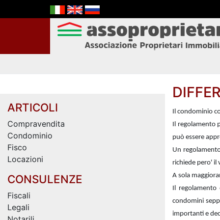
DIFFE
ARTICOLI
Il condominio con
Compravendita
Il regolamento p
Condominio
può essere appr
Fisco
Un regolamento 
Locazioni
richiede pero' il
A sola maggiora
CONSULENZE
Il regolamento c
Fiscali
condomini seppu
Legali
importanti e dec
Notarili