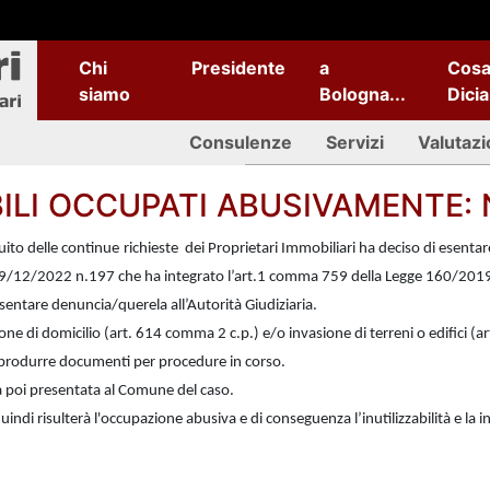
Chi
Presidente
a
Cos
siamo
Bologna...
Dici
Consulenze
Servizi
Valutazi
ILI OCCUPATI ABUSIVAMENTE: 
uito delle continue richieste dei Proprietari Immobiliari ha deciso di esen
29/12/2022 n.197 che ha integrato l’art.1 comma 759 della Legge 160/201
sentare denuncia/querela all’Autorità Giudiziaria.
ione di domicilio (art. 614 comma 2 c.p.) e/o invasione di terreni o edifici (ar
rodurre documenti per procedure in corso.
à poi presentata al Comune del caso.
uindi risulterà l'occupazione abusiva e di conseguenza l’inutilizzabilità e la i
i