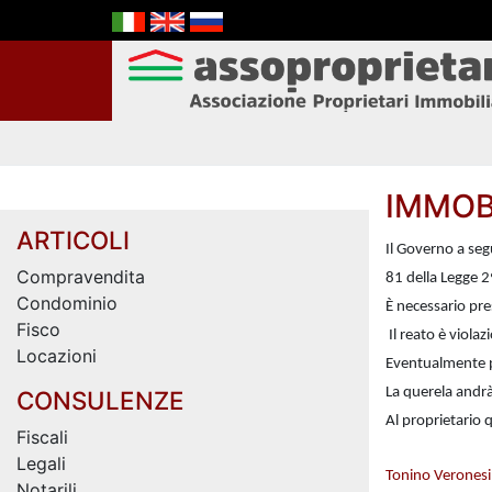
IMMOB
ARTICOLI
Il Governo a seg
Compravendita
81 della Legge 
Condominio
È necessario pre
Fisco
Il reato è violaz
Locazioni
Eventualmente p
La querela andr
CONSULENZE
Al proprietario q
Fiscali
Legali
Tonino Verones
Notarili