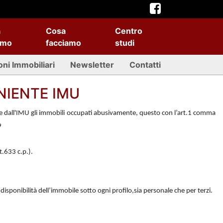
a
Cosa
Centro
amo
facciamo
studi
oni Immobiliari
Newsletter
Contatti
NIENTE IMU
tare dall'IMU gli immobili occupati abusivamente, questo con l’art.1 comma
9
t.633 c.p.).
ndisponibilità dell’immobile sotto ogni profilo,sia personale che per terzi.