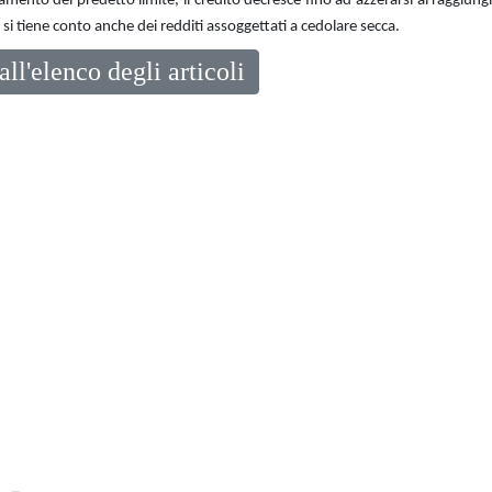
amento del predetto limite, il credito decresce fino ad azzerarsi al raggiun
 si tiene conto anche dei redditi assoggettati a cedolare secca.
all'elenco degli articoli