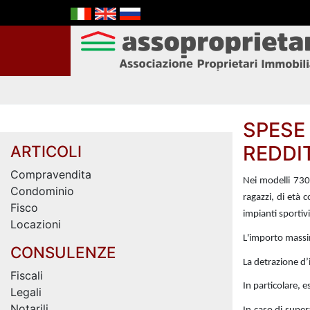
SPESE
REDDIT
ARTICOLI
Compravendita
Nei modelli 730 
Condominio
ragazzi, di età 
Fisco
impianti sportivi
Locazioni
L'importo massim
CONSULENZE
La detrazione d’
Fiscali
In particolare, e
Legali
Notarili