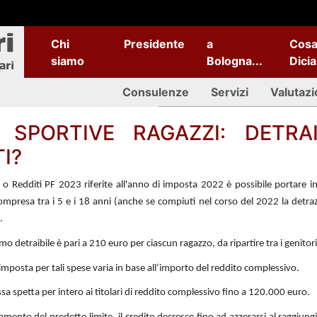
Chi
Presidente
a
Cos
siamo
Bologna...
Dici
Consulenze
Servizi
Valutazi
 SPORTIVE RAGAZZI: DETRAI
I?
o Redditi PF 2023 riferite all'anno di imposta 2022 è possibile portare in
compresa tra i 5 e i 18 anni (anche se compiuti nel corso del 2022 la detra
.
o detraibile è pari a 210 euro per ciascun ragazzo, da ripartire tra i genitori
imposta per tali spese varia in base all’importo del reddito complessivo.
ssa spetta per intero ai titolari di reddito complessivo fino a 120.000 euro.